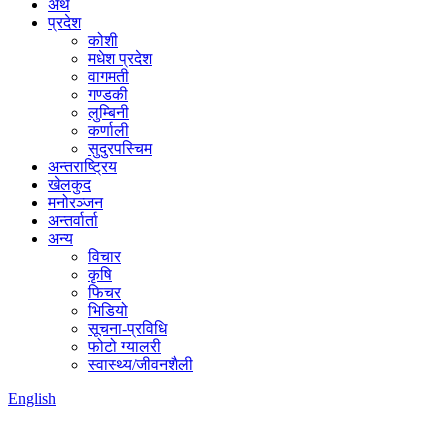
अर्थ
प्रदेश
कोशी
मधेश प्रदेश
वागमती
गण्डकी
लुम्बिनी
कर्णाली
सुदुरपस्चिम
अन्तराष्ट्रिय
खेलकुद
मनोरञ्जन
अन्तर्वार्ता
अन्य
विचार
कृषि
फिचर
भिडियो
सूचना-प्रविधि
फोटो ग्यालरी
स्वास्थ्य/जीवनशैली
English