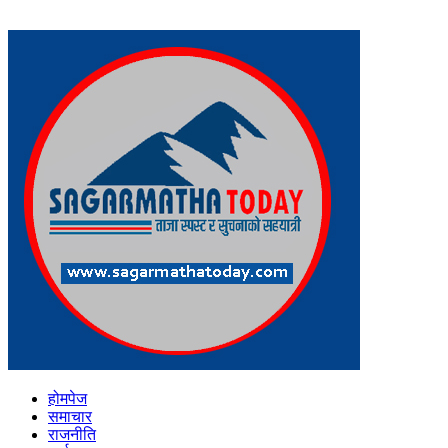
होमपेज
समाचार
राजनीति