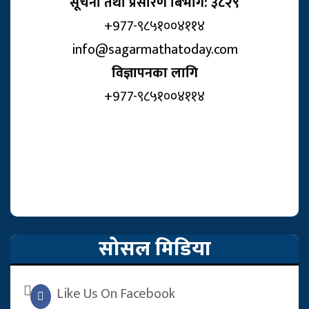
सूचना तथा प्रसारण बिभाग: ३८२९
+977-९८५१००४११४
info@sagarmathatoday.com
विज्ञापनका लागि
+977-९८५१००४११४
सोसल मिडिया
Like Us On Facebook