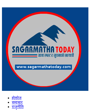
होमपेज
समाचार
राजनीति