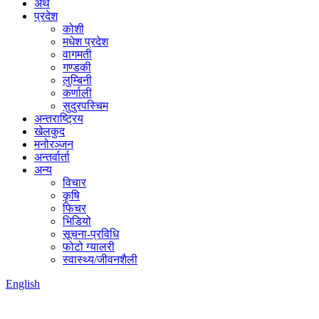
अर्थ
प्रदेश
कोशी
मधेश प्रदेश
वागमती
गण्डकी
लुम्बिनी
कर्णाली
सुदुरपस्चिम
अन्तराष्ट्रिय
खेलकुद
मनोरञ्जन
अन्तर्वार्ता
अन्य
विचार
कृषि
फिचर
भिडियो
सूचना-प्रविधि
फोटो ग्यालरी
स्वास्थ्य/जीवनशैली
English