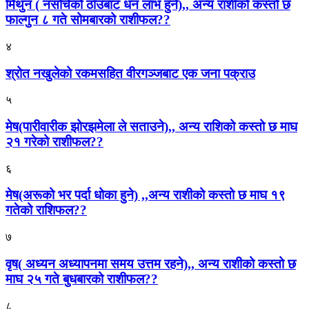
मिथुन ( नसोचेको ठाँउबाट धन लाभ हुने),, अन्य राशीको कस्तो छ
फाल्गुन ८ गते सोमबारको राशीफल??
४
श्रोत नखुलेको रकमसहित वीरगञ्जबाट एक जना पक्राउ
५
मेष(पारीवारीक झोरझमेला ले सताउने),, अन्य राशिको कस्तो छ माघ
२१ गरेको राशीफल??
६
मेष(अरूको भर पर्दा धोका हुने) ,,अन्य राशीको कस्तो छ माघ १९
गतेको राशिफल??
७
वृष( अध्यन अध्यापनमा समय उत्तम रहने),, अन्य राशीको कस्तो छ
माघ २५ गते बुधबारको राशीफल??
८