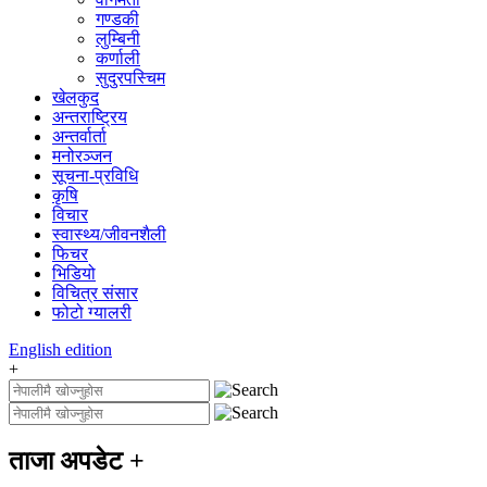
गण्डकी
लुम्बिनी
कर्णाली
सुदुरपस्चिम
खेलकुद
अन्तराष्ट्रिय
अन्तर्वार्ता
मनोरञ्जन
सूचना-प्रविधि
कृषि
विचार
स्वास्थ्य/जीवनशैली
फिचर
भिडियो
विचित्र संसार
फोटो ग्यालरी
English
edition
+
ताजा अपडेट
+