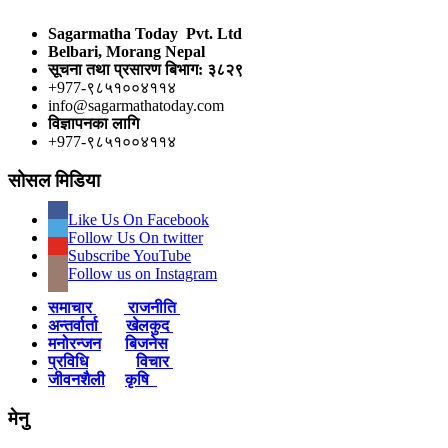
Sagarmatha Today Pvt. Ltd
Belbari, Morang Nepal
सूचना तथा प्रसारण बिभाग: ३८२९
+977-९८५१००४११४
info@sagarmathatoday.com
विज्ञापनका लागि
+977-९८५१००४११४
सोसल मिडिया
Like Us On Facebook
Follow Us On twitter
Subscribe YouTube
Follow us on Instagram
समाचार
राजनीति
अन्तर्वार्ता
खेलकुद
मनोरन्जन
बिजनेस
प्रविधि
विचार
जीवनशैली
कृषि
मेनु