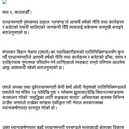
माघ ९, काठमाडौँ।
प्रधानमन्त्री पुष्पकमल दाहाल ‘प्रचण्ड’ले आगामी वर्षको नीति तथा कार्यक्रम
र बजेटको तयारी थालिएको जानकारी दिँदै त्यसलाई सकेसम्म जनमुखी बनाइने
बताउनुभएको छ।
मंगलबार बिहान नेकपा (एमाले) का पदाधिकारीहरूको प्रतिनिधिमण्डलसँग कुरा
गर्दै प्रधानमन्त्रीले आगामी वर्षको नीति तथा कार्यक्रम र बजेटको ढाँचा, समय र
प्रक्रियामा गुणात्मक परिवर्तन गर्न लागिएकाले त्यसबाट राम्रो परिणाम आउनेमा
आफू आशावादी रहेको बताउनुभएको छ।
एमाले अध्यक्ष तथा पूर्वप्रधानमन्त्री केपी शर्मा ओली नेतृत्वको प्रतिनिधिमण्डलले
एमालेले गत मंसिर १४ गतेदेखि पुस १ गतेसम्म झुलाघाटदेखि चिवाभञ्ज्याङसम्म
सञ्चालन गरेको ‘समृद्धिका लागि सङ्कल्प यात्रा’ अभियानका क्रममा विभिन्न
ठाउँमा जनताले राखेका मागहरू एकीकृत गरी नेपाल सरकारसमक्ष
ध्यानाकर्षणपत्र प्रस्तुत गरेको हो।
उक्त ध्यानाकर्षणपत्र बुझ्दै प्रधानमन्त्री प्रचण्डले मध्यपहाडी क्षेत्रका विकास