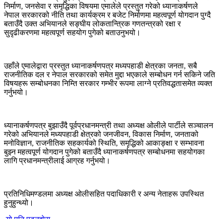
निर्माण, जनसेवा र समृद्धिका विषयमा एमालेले प्रस्तुत गरेको ध्यानाकर्षणले
नेपाल सरकारको नीति तथा कार्यक्रम र बजेट निर्माणमा महत्वपूर्ण योगदान पुग्दै
बताउँदै उक्त अभियानले सङ्घीय लोकतान्त्रिक गणतन्त्रको रक्षा र
सुदृढीकरणमा महत्वपूर्ण सहयोग पुगेको बताउनुभयो।
उहाँले एमालेद्वारा प्रस्तुत ध्यानाकर्षणपत्र मध्यपहाडी क्षेत्रका जनता, सबै
राजनीतिक दल र नेपाल सरकारको समेत मुद्दा भएकाले सम्बोधन गर्न सकिने जति
विषयहरू सम्बोधनका निम्ति सरकार गम्भीर रूपमा लाग्ने प्रतिवद्धतासमेत व्यक्त
गर्नुभयो।
ध्यानाकर्षणपत्र बुझाउँदै पूर्वप्रधानमन्त्री तथा अध्यक्ष ओलीले पार्टीले सञ्चालन
गरेको अभियानले मध्यपहाडी क्षेत्रको जनजीवन, विकास निर्माण, जनताको
मनोविज्ञान, राजनीतिक सहकार्यको स्थिति, समृद्धिको आकाङ्क्षा र सम्भावना
बुझ्न महत्वपूर्ण योगदान पुगेको बताउँदै ध्यानाकर्षणपत्र सम्बोधनमा सहयोगका
लागि प्रधानमन्त्रीलाई आग्रह गर्नुभयो।
प्रतिनिधिमण्डलमा अध्यक्ष ओलीसहित पदाधिकारी र अन्य नेताहरू उपस्थित
हुनुहुन्थ्यो।