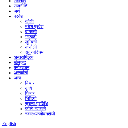
समाचार
राजनीति
अर्थ
प्रदेश
कोशी
मधेश प्रदेश
वागमती
गण्डकी
लुम्बिनी
कर्णाली
सुदुरपस्चिम
अन्तराष्ट्रिय
खेलकुद
मनोरञ्जन
अन्तर्वार्ता
अन्य
विचार
कृषि
फिचर
भिडियो
सूचना-प्रविधि
फोटो ग्यालरी
स्वास्थ्य/जीवनशैली
English