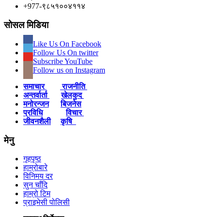
+977-९८५१००४११४
सोसल मिडिया
Like Us On Facebook
Follow Us On twitter
Subscribe YouTube
Follow us on Instagram
समाचार
राजनीति
अन्तर्वार्ता
खेलकुद
मनोरन्जन
बिजनेस
प्रविधि
विचार
जीवनशैली
कृषि
मेनु
गृहपृष्ठ
हाम्रोबारे
विनिमय दर
सुन चाँदि
हाम्रो टिम
प्राइभेसी पोलिसी