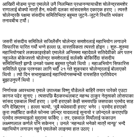
आखिरी मोडमा पुग्दा एमालेले उनै निलम्बित प्रधानन्यायाधीश चोलेन्द्रसमशेर
राणालाई बोक्यो मात्रै हैन, मधेसी दलका सांसदसमेत एकाएक हराए । त्यस्तै
चोलेन्द्रकै पक्षमा संसदीय समितिभित्र बहुमत जुट्ने–जुट्ने स्थिति भयंकर
तनावबीच टर्यो।
जसरी संसदीय समितिले सजिलैसँग चोलेन्द्र समशेरलाई महाभियोग लगाउने
सिफारिस पारित गर्यो भन्ने हल्ला छ, वास्तविकता त्यस्तो होइन । शुरु–शुरुमा
महाभियोगबारे लक्पकाइरहेको एमालेले अन्तिममा महादेवले सतिदेवीको अंग पतन
नहुञ्जेल बोकेजस्तो चोलेन्द्र समशेरलाई सर्लक्कै बोकिदिँदा संसदीय
समितिभित्रै झण्डै उनको पक्षमा बहुमत पुगेको थियो । महाअभियोग सिफारिस
समितिले पूरक प्रश्नका लागि भदौ २१ गते शुक्रबार चोलेन्द्रलाई बोलाएको
थियो । त्यो दिन सभामुखलाई महाभियोगसम्बन्धी रायसहित प्रतिवेदन
बुझाउनुपर्ने थियो ।
निर्णायक अवस्थामा एमाले उपाध्यक्ष विष्णु पौडेलले बाहिरै तयार पारेको एउटा
कागज पढेर सुनाए । त्यसपछि बैठकस्थलबाट महन्थ ठाकुर नेतृत्वको लोसपाका
सांसद एकबाल मियाँ हराए । उनी हराएको केही समयपछि जसपाका प्रमोद साह
पनि देखिएनन् । हल्ला चल्यो, ‘दुबै मधेसवादी हराए’ भनेर । प्रमोद हराएको
कुरा त्यहीँबाट कसैले फोनमा उपेन्द्र यादवलाई सुनायो र उपेन्द्रले कराएपछि
प्रमोद तम्तम्याइलो मुद्रामा फर्किए । तर, एकवाल मियाँलाई फकाउन
लक्ष्मणलाल कर्णले पनि सकेनन् । उनले ‘महन्थले भनेको मात्रै मान्छु’ भन्दै
महाभियोग लगाउन नहुने एमालेको लाइनमा हात उठाए ।