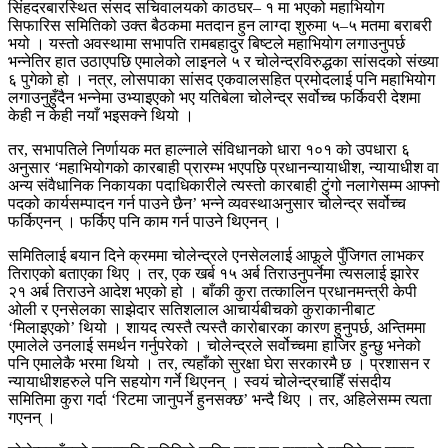
सिंहदरबारस्थित संसद सचिवालयको काठघर– १ मा भएको महाभियोग
सिफारिस समितिको उक्त बैठकमा मतदान हुन लाग्दा शुरुमा ५–५ मतमा बराबरी
भयो । यस्तो अवस्थामा सभापति रामबहादुर बिष्टले महाभियोग लगाउनुपर्छ
भन्नेतिर हात उठाएपछि एमालेको लाइनले ५ र चोलेन्द्रविरुद्धका सांसदको संख्या
६ पुगेको हो । नत्र, लोसपाका सांसद एकवालसहित प्रमोदलाई पनि महाभियोग
लगाउनुहुँदैन भन्नेमा उभ्याइएको भए यतिबेला चोलेन्द्र सर्वोच्च फर्किवरी देशमा
केही न केही नयाँ भइसक्ने थियो ।
तर, सभापतिले निर्णायक मत हाल्नाले संविधानको धारा १०१ को उपधारा ६
अनुसार ‘महाभियोगको कारबाही प्रारम्भ भएपछि प्रधानन्यायाधीश, न्यायाधीश वा
अन्य संवैधानिक निकायका पदाधिकारीले त्यस्तो कारबाही टुंगो नलागेसम्म आफ्नो
पदको कार्यसम्पादन गर्न पाउने छैन’ भन्ने व्यवस्थाअनुसार चोलेन्द्र सर्वोच्च
फर्किएनन् । फर्किए पनि काम गर्न पाउने थिएनन् ।
समितिलाई बयान दिने क्रममा चोलेन्द्रले एनसेललाई आफूले पुँजिगत लाभकर
तिराएको बताएका थिए । तर, एक खर्ब १५ अर्ब तिराउनुपर्नेमा त्यसलाई झारेर
२१ अर्ब तिराउने आदेश भएको हो । बाँकी कुरा तत्कालिन प्रधानमन्त्री केपी
ओली र एनसेलका साझेदार सतिशलाल आचार्यबीचको कुराकानीबाट
‘मिलाइएको’ थियो । शायद त्यस्तै त्यस्तै कारोबारका कारण हुनुपर्छ, अन्तिममा
एमालेले उनलाई समर्थन गर्नुपरेको । चोलेन्द्रले सर्वोच्चमा हाजिर हुन्छु भनेको
पनि एमालेकै भरमा थियो । तर, त्यहाँको सुरक्षा घेरा सरकारमै छ । प्रशासन र
न्यायाधीशहरुले पनि सहयोग गर्ने थिएनन् । स्वयं चोलेन्द्रचाहिँ संसदीय
समितिमा कुरा गर्दा ‘रिटमा जानुपर्ने हुनसक्छ’ भन्दै थिए । तर, अहिलेसम्म त्यता
गएनन् ।