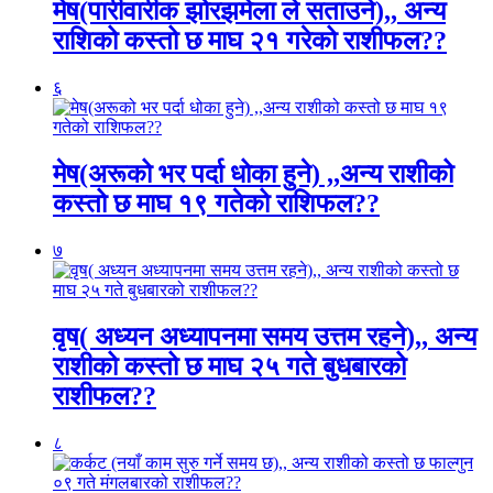
मेष(पारीवारीक झोरझमेला ले सताउने),, अन्य
राशिको कस्तो छ माघ २१ गरेको राशीफल??
६
मेष(अरूको भर पर्दा धोका हुने) ,,अन्य राशीको
कस्तो छ माघ १९ गतेको राशिफल??
७
वृष( अध्यन अध्यापनमा समय उत्तम रहने),, अन्य
राशीको कस्तो छ माघ २५ गते बुधबारको
राशीफल??
८