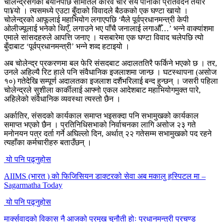
चोलेन्द्रसँगको बयानपछि समितिले करिव चार सय पानाको प्रतिवेदन तयार
पा¥यो । त्यसमध्ये एउटा बुँदाको विवादले बैठकको एक घण्टा खायो ।
चोलेन्द्रको आफूलाई महाभियोग लगाएपछि ‘मैले पूर्वप्रधानमन्त्री केपी
ओलीज्यूलाई भनेको थिएँ, लगाउने भए पाँचै जनालाई लगाऔँ…’ भन्ने वाक्यांशमा
एमाले सांसदहरुले आपत्ति जनाए । यसबारेमा एक घण्टा विवाद चलेपछि त्यो
बुँदाबाट ‘पूर्वप्रधानमन्त्री’ भन्ने शव्द हटाइयो ।
अब चोलेन्द्र प्रकरणमा बल फेरि संसदबाट अदालततिरै फर्किने भएको छ । तर,
उनले अहिल्यै रिट हाले पनि संवैधानिक इजलाशमा जान्छ । घटस्थापना (असोज
१०) गतेदेखि सम्पूर्ण अदालतका इजलाश दशैंभरिलाई बन्द हुन्छन् । जसरी पहिला
चोलेन्द्रले सुशीला कार्कीलाई आफ्नो एकल आदेशबाट महाभियोगमुक्त पारे,
अहिलेको संवैधानिक व्यवस्था त्यस्तो छैन ।
अर्कातिर, संसदको कार्यकाल समाप्त भइसक्दा पनि सभामुखको कार्यकाल
समाप्त भएको छैन । प्रतिनिधिसभाको निर्वाचनका लागि असोज २३ गते
मनोनयन पत्र दर्ता गर्ने अघिल्लो दिन, अर्थात् २२ गतेसम्म सभामुखको पद रहने
त्यहाँका कर्मचारीहरु बताउँछन् ।
यो पनि पढ्नुहोस
AIIMS (भारत ) को फिजिसियन डाक्टरको सेवा अब मकालु हस्पिटल मा –
Sagarmatha Today
यो पनि पढ्नुहोस
मार्क्सवादको विकास नै आजको प्रमुख चुनौती होः प्रधानमन्त्री प्रचण्ड