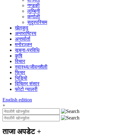
गण्डकी
लुम्बिनी
कर्णाली
सुदुरपस्चिम
खेलकुद
अन्तराष्ट्रिय
अन्तर्वार्ता
मनोरञ्जन
सूचना-प्रविधि
कृषि
विचार
स्वास्थ्य/जीवनशैली
फिचर
भिडियो
विचित्र संसार
फोटो ग्यालरी
English
edition
+
ताजा अपडेट
+