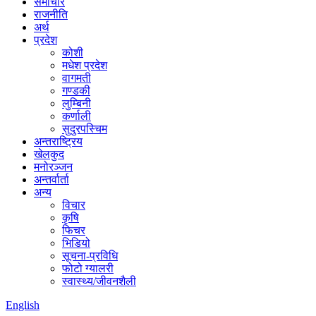
समाचार
राजनीति
अर्थ
प्रदेश
कोशी
मधेश प्रदेश
वागमती
गण्डकी
लुम्बिनी
कर्णाली
सुदुरपस्चिम
अन्तराष्ट्रिय
खेलकुद
मनोरञ्जन
अन्तर्वार्ता
अन्य
विचार
कृषि
फिचर
भिडियो
सूचना-प्रविधि
फोटो ग्यालरी
स्वास्थ्य/जीवनशैली
English