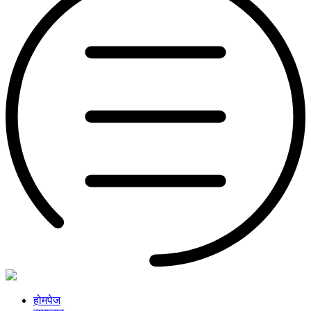
होमपेज