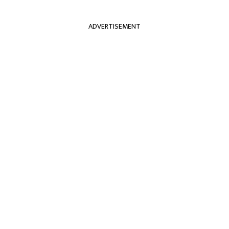
ADVERTISEMENT
्रदेश
अन्तराष्ट्रिय
खेलकुद
मनोरञ्जन
अन्त
को व्रह्मलुट अन्त्य गर