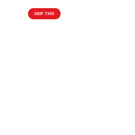
SKIP THIS
र्वार्ता
अन्य
English
्नुपर्छः पशुपति