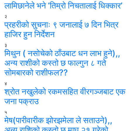
लामिछानेले भने ‘तिम्रो निचतालाई धिक्कार’
२
प्रहरीको सुचनाः ९ जनालाई ७ दिन भित्र
हाजिर हुन निर्देशन
३
मिथुन ( नसोचेको ठाँउबाट धन लाभ हुने),,
अन्य राशीको कस्तो छ फाल्गुन ८ गते
सोमबारको राशीफल??
४
श्रोत नखुलेको रकमसहित वीरगञ्जबाट एक
जना पक्राउ
५
मेष(पारीवारीक झोरझमेला ले सताउने),,
अन्य राशिको कस्तो छ माघ २१ गरेको