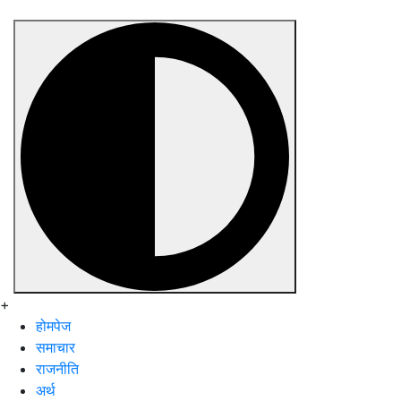
+
होमपेज
समाचार
राजनीति
अर्थ