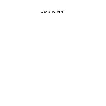
ADVERTISEMENT
्रदेश
अन्तराष्ट्रिय
खेलकुद
मनोरञ्जन
अन्त
नसक्नेगरी राज्य संयन
ो छ : गृहमन्त्री