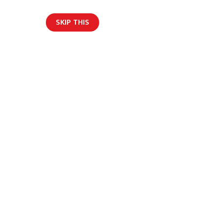
SKIP THIS
र्वार्ता
अन्य
English
्त्रलाई थिलथिलो