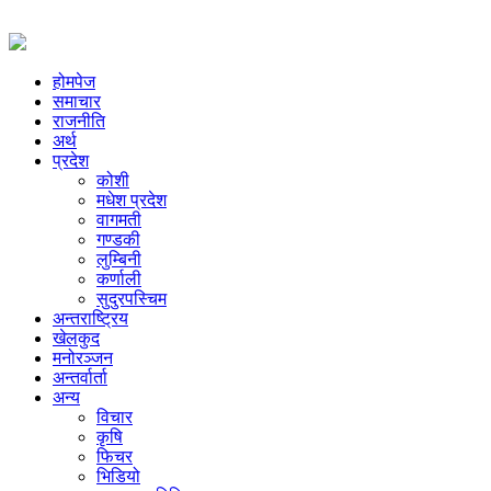
होमपेज
समाचार
राजनीति
अर्थ
प्रदेश
कोशी
मधेश प्रदेश
वागमती
गण्डकी
लुम्बिनी
कर्णाली
सुदुरपस्चिम
अन्तराष्ट्रिय
खेलकुद
मनोरञ्जन
अन्तर्वार्ता
अन्य
विचार
कृषि
फिचर
भिडियो