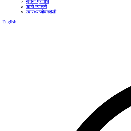
सूचना-प्रविधि
फोटो ग्यालरी
स्वास्थ्य/जीवनशैली
English