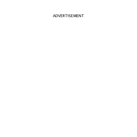
ADVERTISEMENT
्रदेश
अन्तराष्ट्रिय
खेलकुद
मनोरञ्जन
अन्त
ली राष्ट्रपतिको हत्य
त्यारोपण