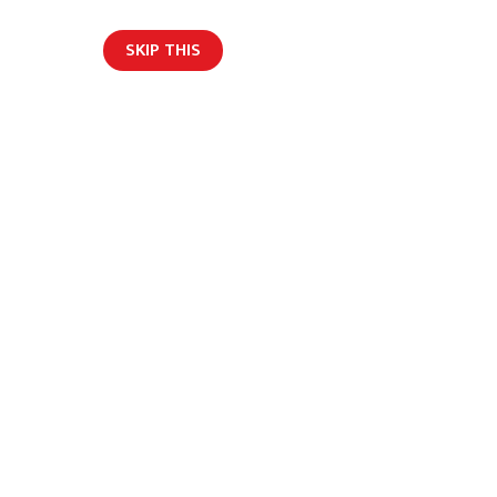
SKIP THIS
र्वार्ता
अन्य
English
ादेखि लंगुरको मुटु