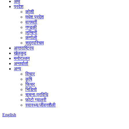
अर्थ
प्रदेश
कोशी
मधेश प्रदेश
वागमती
गण्डकी
लुम्बिनी
कर्णाली
सुदुरपस्चिम
अन्तराष्ट्रिय
खेलकुद
मनोरञ्जन
अन्तर्वार्ता
अन्य
विचार
कृषि
फिचर
भिडियो
सूचना-प्रविधि
फोटो ग्यालरी
स्वास्थ्य/जीवनशैली
English