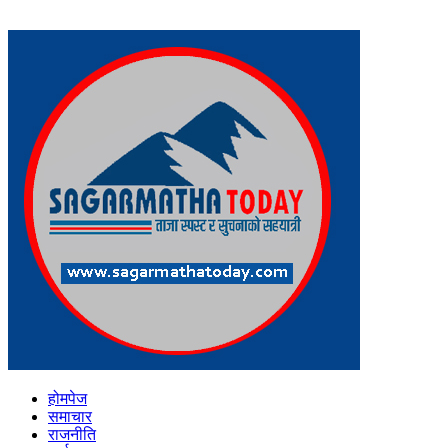
होमपेज
समाचार
राजनीति