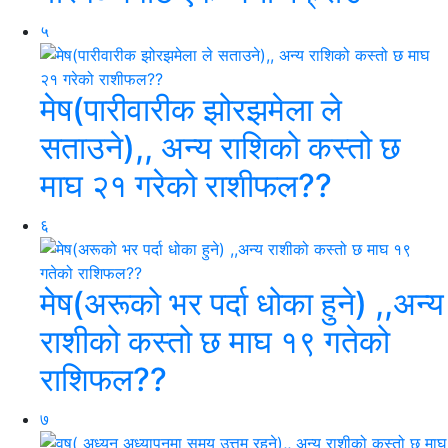
५
मेष(पारीवारीक झोरझमेला ले
सताउने),, अन्य राशिको कस्तो छ
माघ २१ गरेको राशीफल??
६
मेष(अरूको भर पर्दा धोका हुने) ,,अन्य
राशीको कस्तो छ माघ १९ गतेको
राशिफल??
७