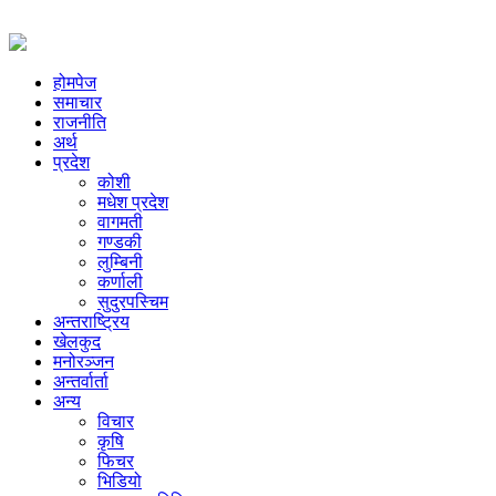
होमपेज
समाचार
राजनीति
अर्थ
प्रदेश
कोशी
मधेश प्रदेश
वागमती
गण्डकी
लुम्बिनी
कर्णाली
सुदुरपस्चिम
अन्तराष्ट्रिय
खेलकुद
मनोरञ्जन
अन्तर्वार्ता
अन्य
विचार
कृषि
फिचर
भिडियो