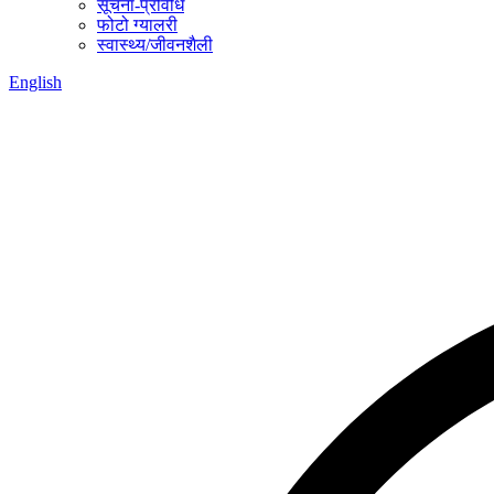
सूचना-प्रविधि
फोटो ग्यालरी
स्वास्थ्य/जीवनशैली
English