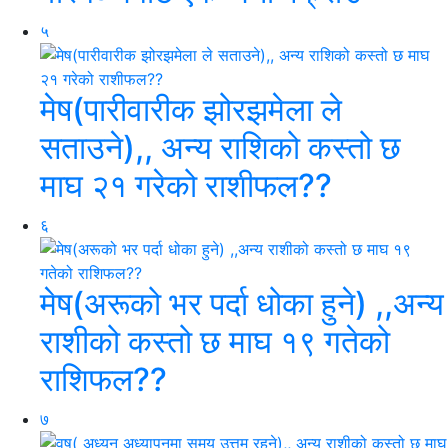
५
मेष(पारीवारीक झोरझमेला ले
सताउने),, अन्य राशिको कस्तो छ
माघ २१ गरेको राशीफल??
६
मेष(अरूको भर पर्दा धोका हुने) ,,अन्य
राशीको कस्तो छ माघ १९ गतेको
राशिफल??
७