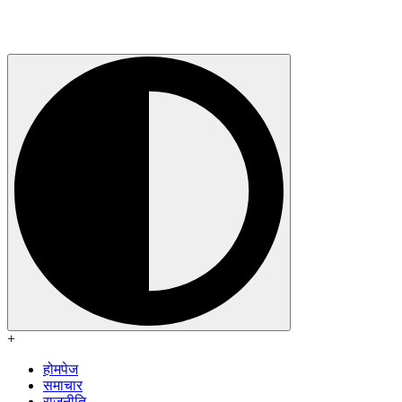
+
होमपेज
समाचार
राजनीति