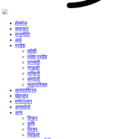
होमपेज
समाचार
राजनीति
अर्थ
प्रदेश
कोशी
मधेश प्रदेश
वागमती
गण्डकी
लुम्बिनी
कर्णाली
सुदुरपस्चिम
अन्तराष्ट्रिय
खेलकुद
मनोरञ्जन
अन्तर्वार्ता
अन्य
विचार
कृषि
फिचर
भिडियो