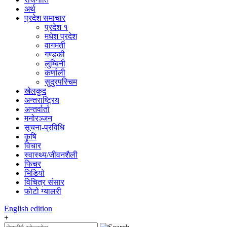
अर्थ
प्रदेश समाचार
प्रदेश १
मधेश प्रदेश
वागमती
गण्डकी
लुम्बिनी
कर्णाली
सुदुरपस्चिम
खेलकुद
अन्तराष्ट्रिय
अन्तर्वार्ता
मनोरञ्जन
सूचना-प्रविधि
कृषि
विचार
स्वास्थ्य/जीवनशैली
फिचर
भिडियो
विचित्र संसार
फोटो ग्यालरी
English
edition
+