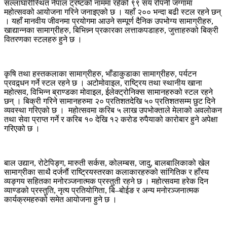
सल्लाघारीस्थित नेपाल ट्रष्टको नाममा रहेको ९९ सय रोपनी जग्गामा
महोत्सवको आयोजना गरिने जनाइएको छ । यहाँ २०० भन्दा बढी स्टल रहने छन्
। यहाँ मानवीय जीवनमा प्रयोगमा आउने सम्पूर्ण दैनिक उपभोग्य सामाग्रीहरु,
खाद्यान्नका सामाग्रीहरु, बिभिन्न्न प्रकारका लत्ताकपडाहरु, जुत्ताहरुको बिक्री
वितरणका स्टलहरु हुने छ ।
कृषि तथा हस्तकलाका सामाग्रीहरु, भाँडाकुडाका सामाग्रीहरु, पर्यटन
प्रवद्र्धन गर्ने स्टल रहने छ । अटोमोवाइल, राष्ट्रिय तथा स्थानीय खाना
महोत्सव, विभिन्न ब्राण्डका मोवाइल, ईलेक्ट्रोनिक्स सामानहरुको स्टल रहने
छन् । बिक्री गरिने सामानहरुमा २० प्रतिशतदेखि ५० प्रतिशतसम्म छुट दिने
व्यवस्था गरिएको छ । महोत्सवमा करिब ५ लाख उपभोक्ताले मेलाको अवलोकन
तथा सेवा प्राप्त गर्ने र करिब १० देखि १२ करोड रुपैयाको कारोबार हुने अपेक्षा
गरिएको छ ।
बाल उद्यान, रोटेपिङ्ग, मारुती सर्कस, कोलम्बस, जादु, बालबालिकाको खेल
सामाग्रीका साथै दर्जनौं राष्ट्रियस्तरका कलाकारहरुको सांगितिक र हाँस्य
व्यङ्गय सहितका मनोरञ्जनात्मक प्रस्तुती रहने छ । महोत्सवमा हरेक दिन
व्याण्डको प्रस्तुति, नृत्य प्रतियोगिता, बि–बोईङ र अन्य मनोरञ्जनात्मक
कार्यक्रमहरुको समेत आयोजना हुने छ ।