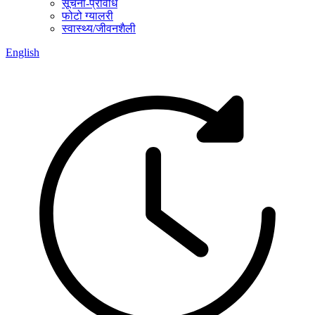
सूचना-प्रविधि
फोटो ग्यालरी
स्वास्थ्य/जीवनशैली
English