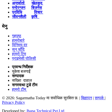
अन्तर्वार्ता
खेलकुद
मनोरन्जन
बिजनेस
प्रविधि
विचार
जीवनशैली
कृषि
मेनु
गृहपृष्ठ
हाम्रोबारे
विनिमय दर
सुन चाँदि
हाम्रो टिम
प्राइभेसी पोलिसी
प्रवन्ध निर्देशक
युकेश बजगाईं
सम्पादक
सदिक्षा दाहाल
सगरमाथा टुडे टीम
हाम्रो टीम
© 2026: Sagarmatha Today मा सर्वाधिक सुरक्षित छ. |
बिज्ञापन
|
सम्पर्क
|
Privacy Policy
Developed by:
Jhapa Technical Pvt.Ltd