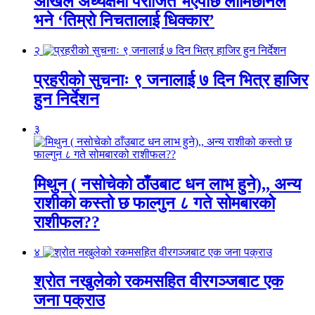
अखिल अध्यक्षमा पराजित भएपछि लामिछानेले
भने ‘तिम्रो निचतालाई धिक्कार’
२
प्रहरीको सुचनाः ९ जनालाई ७ दिन भित्र हाजिर
हुन निर्देशन
३
मिथुन ( नसोचेको ठाँउबाट धन लाभ हुने),, अन्य
राशीको कस्तो छ फाल्गुन ८ गते सोमबारको
राशीफल??
४
श्रोत नखुलेको रकमसहित वीरगञ्जबाट एक
जना पक्राउ