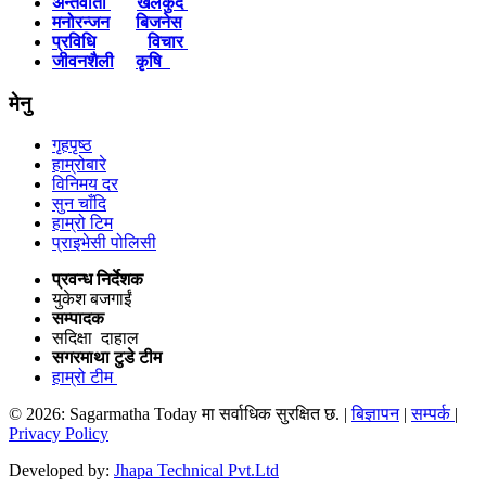
अन्तर्वार्ता
खेलकुद
मनोरन्जन
बिजनेस
प्रविधि
विचार
जीवनशैली
कृषि
मेनु
गृहपृष्ठ
हाम्रोबारे
विनिमय दर
सुन चाँदि
हाम्रो टिम
प्राइभेसी पोलिसी
प्रवन्ध निर्देशक
युकेश बजगाईं
सम्पादक
सदिक्षा दाहाल
सगरमाथा टुडे टीम
हाम्रो टीम
© 2026: Sagarmatha Today मा सर्वाधिक सुरक्षित छ. |
बिज्ञापन
|
सम्पर्क
|
Privacy Policy
Developed by:
Jhapa Technical Pvt.Ltd