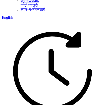
सूचना-प्रविधि
फोटो ग्यालरी
स्वास्थ्य/जीवनशैली
English