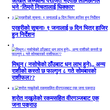
अखिल अध्यक्षमा पराजित भएपछि लामिछानेले
भने ‘तिम्रो निचतालाई धिक्कार’
२
प्रहरीको सुचनाः ९ जनालाई ७ दिन भित्र हाजिर
हुन निर्देशन
३
मिथुन ( नसोचेको ठाँउबाट धन लाभ हुने),, अन्य
राशीको कस्तो छ फाल्गुन ८ गते सोमबारको
राशीफल??
४
श्रोत नखुलेको रकमसहित वीरगञ्जबाट एक
जना पक्राउ