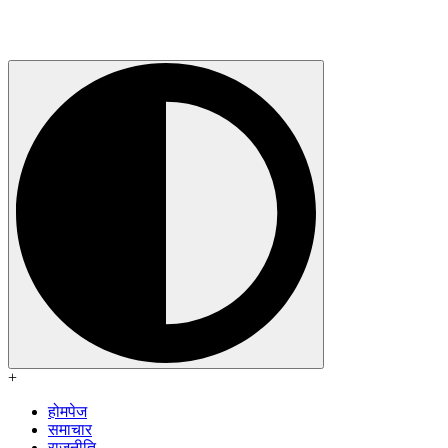
+
होमपेज
समाचार
राजनीति