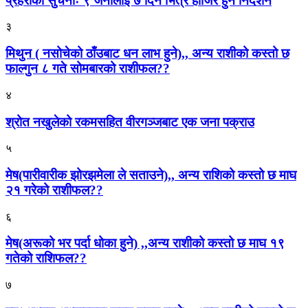
प्रहरीको सुचनाः ९ जनालाई ७ दिन भित्र हाजिर हुन निर्देशन
३
मिथुन ( नसोचेको ठाँउबाट धन लाभ हुने),, अन्य राशीको कस्तो छ
फाल्गुन ८ गते सोमबारको राशीफल??
४
श्रोत नखुलेको रकमसहित वीरगञ्जबाट एक जना पक्राउ
५
मेष(पारीवारीक झोरझमेला ले सताउने),, अन्य राशिको कस्तो छ माघ
२१ गरेको राशीफल??
६
मेष(अरूको भर पर्दा धोका हुने) ,,अन्य राशीको कस्तो छ माघ १९
गतेको राशिफल??
७