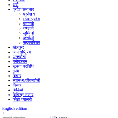
अर्थ
प्रदेश समाचार
प्रदेश १
मधेश प्रदेश
वागमती
गण्डकी
लुम्बिनी
कर्णाली
सुदुरपस्चिम
खेलकुद
अन्तराष्ट्रिय
अन्तर्वार्ता
मनोरञ्जन
सूचना-प्रविधि
कृषि
विचार
स्वास्थ्य/जीवनशैली
फिचर
भिडियो
विचित्र संसार
फोटो ग्यालरी
English
edition
+