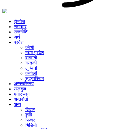
होमपेज
समाचार
राजनीति
अर्थ
प्रदेश
कोशी
मधेश प्रदेश
वागमती
गण्डकी
लुम्बिनी
कर्णाली
सुदुरपस्चिम
अन्तराष्ट्रिय
खेलकुद
मनोरञ्जन
अन्तर्वार्ता
अन्य
विचार
कृषि
फिचर
भिडियो